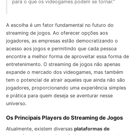
para o que os videogames podem se tornar.”
A escolha é um fator fundamental no futuro do
streaming de jogos. Ao oferecer opções aos
jogadores, as empresas estão democratizando o
acesso aos jogos e permitindo que cada pessoa
encontre a melhor forma de aproveitar essa forma de
entretenimento. O streaming de jogos não apenas
expande o mercado dos videogames, mas também
tem o potencial de atrair aqueles que ainda não são
jogadores, proporcionando uma experiência simples
e prática para quem deseja se aventurar nesse
universo.
Os Principais Players do Streaming de Jogos
Atualmente, existem diversas
plataformas de