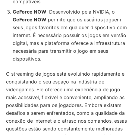
compatíveis.
GeForce NOW
: Desenvolvido pela NVIDIA, o
GeForce NOW
permite que os usuários joguem
seus jogos favoritos em qualquer dispositivo com
internet. É necessário possuir os jogos em versão
digital, mas a plataforma oferece a infraestrutura
necessária para transmitir o jogo em seus
dispositivos.
O streaming de jogos está evoluindo rapidamente e
conquistando o seu espaço na indústria de
videogames. Ele oferece uma experiência de jogo
mais acessível, flexível e conveniente, ampliando as
possibilidades para os jogadores. Embora existam
desafios a serem enfrentados, como a qualidade da
conexão de internet e o atraso nos comandos, essas
questões estão sendo constantemente melhoradas