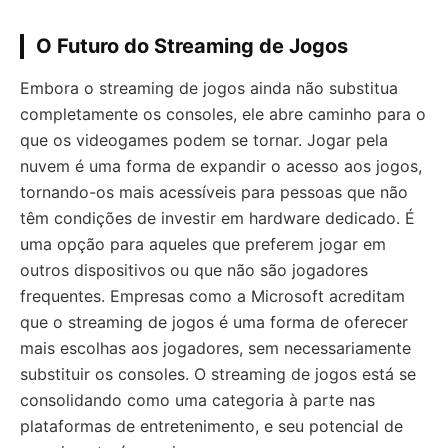
O Futuro do Streaming de Jogos
Embora o streaming de jogos ainda não substitua
completamente os consoles, ele abre caminho para o
que os videogames podem se tornar. Jogar pela
nuvem é uma forma de expandir o acesso aos jogos,
tornando-os mais acessíveis para pessoas que não
têm condições de investir em hardware dedicado. É
uma opção para aqueles que preferem jogar em
outros dispositivos ou que não são jogadores
frequentes. Empresas como a Microsoft acreditam
que o streaming de jogos é uma forma de oferecer
mais escolhas aos jogadores, sem necessariamente
substituir os consoles. O streaming de jogos está se
consolidando como uma categoria à parte nas
plataformas de entretenimento, e seu potencial de