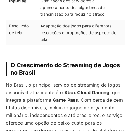
Input lag
Otimização dos servidores e
aprimoramento dos algoritmos de
transmissão para reduzir o atraso.
Resolução
Adaptação dos jogos para diferentes
de tela
resoluções e proporções de aspecto de
tela.
O Crescimento do Streaming de Jogos
no Brasil
No Brasil, o principal serviço de streaming de jogos
disponível atualmente é o
Xbox Cloud Gaming
, que
integra a plataforma
Game Pass
. Com cerca de cem
títulos disponíveis, incluindo jogos de orçamento
milionário, independentes e até brasileiros, o serviço
oferece uma opção de baixo custo para os
jogadores que desejam acessar jogos de plataformas