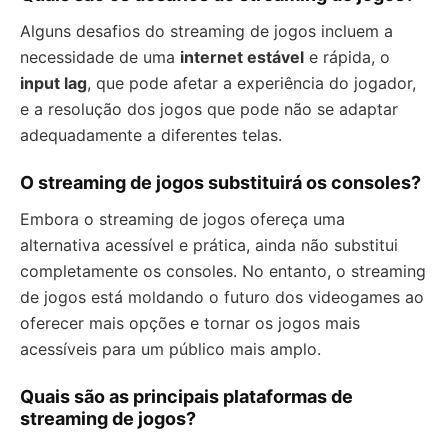
Alguns desafios do streaming de jogos incluem a
necessidade de uma
internet estável
e rápida, o
input lag
, que pode afetar a experiência do jogador,
e a resolução dos jogos que pode não se adaptar
adequadamente a diferentes telas.
O streaming de jogos substituirá os consoles?
Embora o streaming de jogos ofereça uma
alternativa acessível e prática, ainda não substitui
completamente os consoles. No entanto, o streaming
de jogos está moldando o futuro dos videogames ao
oferecer mais opções e tornar os jogos mais
acessíveis para um público mais amplo.
Quais são as principais plataformas de
streaming de jogos?