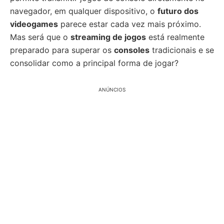
navegador, em qualquer dispositivo, o
futuro dos
videogames
parece estar cada vez mais próximo.
Mas será que o
streaming de jogos
está realmente
preparado para superar os
consoles
tradicionais e se
consolidar como a principal forma de jogar?
ANÚNCIOS