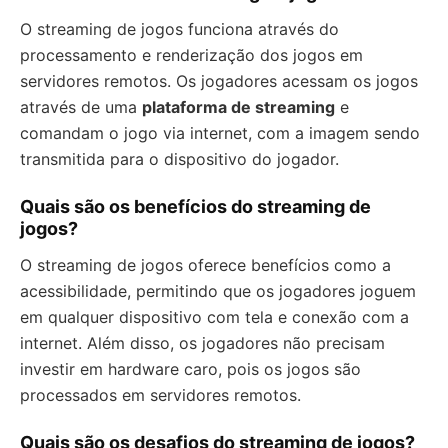
O streaming de jogos funciona através do
processamento e renderização dos jogos em
servidores remotos. Os jogadores acessam os jogos
através de uma
plataforma de streaming
e
comandam o jogo via internet, com a imagem sendo
transmitida para o dispositivo do jogador.
Quais são os benefícios do streaming de
jogos?
O streaming de jogos oferece benefícios como a
acessibilidade, permitindo que os jogadores joguem
em qualquer dispositivo com tela e conexão com a
internet. Além disso, os jogadores não precisam
investir em hardware caro, pois os jogos são
processados em servidores remotos.
Quais são os desafios do streaming de jogos?