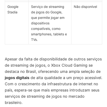
Google
Serviço de streaming
Não disponível
Stadia
de jogos do Google,
que permite jogar em
dispositivos
compatíveis, como
smartphones, tablets e
TVs.
Apesar da falta de disponibilidade de outros serviços
de streaming de jogos, o Xbox Cloud Gaming se
destaca no Brasil, oferecendo uma ampla seleção de
jogos digitais
de alta qualidade a um preço acessível.
Com o crescimento da infraestrutura de internet no
país, espera-se que mais empresas introduzam seus
serviços de streaming de jogos no mercado
brasileiro.