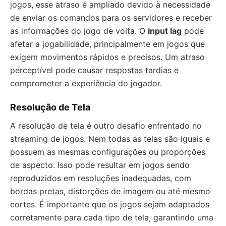
jogos, esse atraso é ampliado devido à necessidade
de enviar os comandos para os servidores e receber
as informações do jogo de volta. O
input lag
pode
afetar a jogabilidade, principalmente em jogos que
exigem movimentos rápidos e precisos. Um atraso
perceptível pode causar respostas tardias e
comprometer a experiência do jogador.
Resolução de Tela
A resolução de tela é outro desafio enfrentado no
streaming de jogos. Nem todas as telas são iguais e
possuem as mesmas configurações ou proporções
de aspecto. Isso pode resultar em jogos sendo
reproduzidos em resoluções inadequadas, com
bordas pretas, distorções de imagem ou até mesmo
cortes. É importante que os jogos sejam adaptados
corretamente para cada tipo de tela, garantindo uma