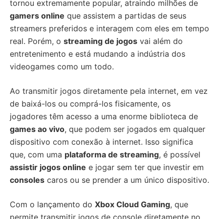
tornou extremamente popular, atraindo milhões de
gamers online
que assistem a partidas de seus
streamers preferidos e interagem com eles em tempo
real. Porém, o
streaming de jogos
vai além do
entretenimento e está mudando a indústria dos
videogames como um todo.
Ao transmitir jogos diretamente pela internet, em vez
de baixá-los ou comprá-los fisicamente, os
jogadores têm acesso a uma enorme biblioteca de
games ao vivo
, que podem ser jogados em qualquer
dispositivo com conexão à internet. Isso significa
que, com uma
plataforma de streaming
, é possível
assistir jogos online
e jogar sem ter que investir em
consoles
caros ou se prender a um único dispositivo.
Com o lançamento do
Xbox Cloud Gaming
, que
permite transmitir jogos de console diretamente no