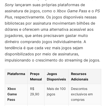
Sony
lançaram suas próprias plataformas de
assinatura de jogos, como o
Xbox Game Pass
e o
PS
Plus
, respectivamente. Os jogos disponíveis nessas
bibliotecas por assinatura movimentam bilhões de
dólares e oferecem uma alternativa acessível aos
jogadores, que antes precisavam gastar muito
dinheiro comprando jogos individualmente. A
tendência é que cada vez mais jogos sejam
disponibilizados por meio de assinaturas,
impulsionando o crescimento do streaming de jogos.
Plataforma
Preço
Jogos
Recursos
Mensal
Disponíveis
Adicionais
Xbox
R$
Mais de 100
Descontos
Game
29,90
jogos
exclusivos em
Pass
compras