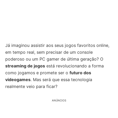
Já imaginou assistir aos seus jogos favoritos online,
em tempo real, sem precisar de um console
poderoso ou um PC gamer de última geração? O
streaming de jogos
está revolucionando a forma
como jogamos e promete ser o
futuro dos
videogames
. Mas será que essa tecnologia
realmente veio para ficar?
ANÚNCIOS