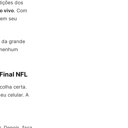
tições dos
ao vivo
. Com
e em seu
 da grande
a nenhum
Final NFL
colha certa.
eu celular. A
r. Depois, faça