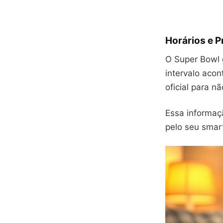
Horários e 
O Super Bowl 
intervalo acon
oficial para n
Essa informaçã
pelo seu smar