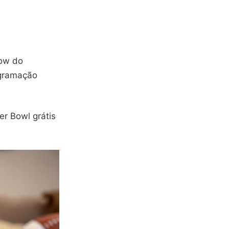
how do
ogramação
er Bowl grátis