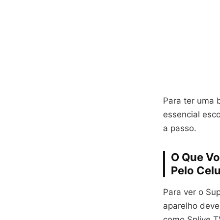
Para ter uma 
essencial esco
a passo.
O Que Vo
Pelo Celu
Para ver o Sup
aparelho deve 
como Splive TV