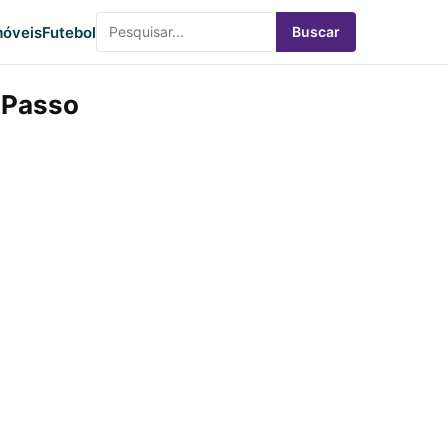
óveis
Futebol
Buscar
a Passo