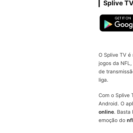
Splive T
O Splive TV é 
jogos da NFL, 
de transmissã
liga.
Com o Splive 
Android. O apl
online
. Basta 
emoção do
nf