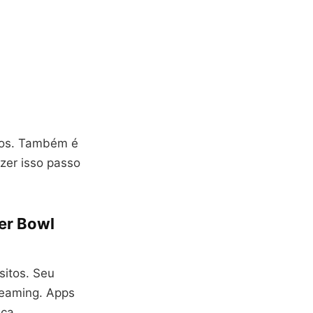
icos. Também é
zer isso passo
er Bowl
sitos. Seu
reaming. Apps
aça.