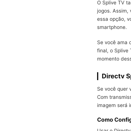
O Splive TV t
jogos. Assim,
essa opção, v
smartphone.
Se você ama o
final, o Spliv
momento dess
Directv S
Se você quer v
Com transmissã
imagem será i
Como Config
Usar o Directv 