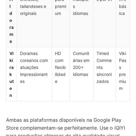
I
tailandeses e
premi
s
bás
d
originais
um
idiomas
ica
o
ra
m
a
Vi
Doramas
HD
Comunit
Timed
Viki
ki
coreanos com
com
árias em
Comme
Pas
ra
atuações
flexib
200+
nts
s
k
impressionant
ilidad
idiomas
sincroni
pre
ut
es
e
zados
miu
e
m
n
Ambas as plataformas disponíveis na Google Play
Store complementam-se perfeitamente. Use o iQIYI
para produções chinesas de alta qualidade visual.