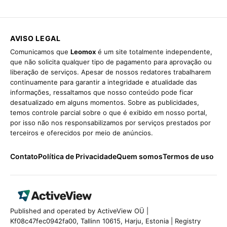
AVISO LEGAL
Comunicamos que
Leomox
é um site totalmente independente,
que não solicita qualquer tipo de pagamento para aprovação ou
liberação de serviços. Apesar de nossos redatores trabalharem
continuamente para garantir a integridade e atualidade das
informações, ressaltamos que nosso conteúdo pode ficar
desatualizado em alguns momentos. Sobre as publicidades,
temos controle parcial sobre o que é exibido em nosso portal,
por isso não nos responsabilizamos por serviços prestados por
terceiros e oferecidos por meio de anúncios.
Contato
Política de Privacidade
Quem somos
Termos de uso
Published and operated by ActiveView OÜ |
Kf08c47fec0942fa00, Tallinn 10615, Harju, Estonia | Registry