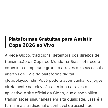
Plataformas Gratuitas para Assistir
Copa 2026 ao Vivo
A Rede Globo, tradicional detentora dos direitos de
transmissão da Copa do Mundo no Brasil, oferecerá
cobertura completa e gratuita através de seus canais
abertos de TV e da plataforma digital
globoplay.com.br. Você poderá acompanhar os jogos
diretamente na televisão aberta ou através do
aplicativo e site oficial da Globo, que disponibiliza
transmissões simultâneas em alta qualidade. Essa é a
forma mais tradicional e confiável de assistir ao