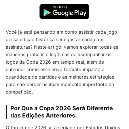
Você já está pensando em como assistir cada jogo
dessa edição histórica sem gastar nada com
assinaturas? Neste artigo, vamos explorar todas as
maneiras práticas e legítimas de acompanhar os
jogos da Copa 2026 em tempo real, além de
entender como esse novo formato impacta a
quantidade de partidas e as melhores estratégias
para não perder nenhum momento importante da
competição.
Por Que a Copa 2026 Será Diferente
das Edições Anteriores
O torneio de 2026 será sediado por Estados Unidos,