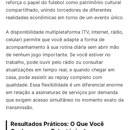
reforça o papel do futebol como patrimônio cultural
compartilhado, unindo torcedores de diferentes
realidades econômicas em torno de um evento único.
A disponibilidade multiplataforma (TV, internet, rádio,
celular) permite que você adapte a forma de
acompanhamento à sua rotina diária sem abrir mão
de nenhum jogo importante. Se você estiver no
trabalho, pode ouvir pelo rádio ou consultar
atualizações em tempo real, e quando chegar em
casa, pode assistir ao replay completo com
qualidade. Essa flexibilidade é um diferencial enorme
em relação a assinaturas de serviços por demanda
que exigem acesso simultâneo no momento exato da
transmissão.
Resultados Práticos: O Que Você