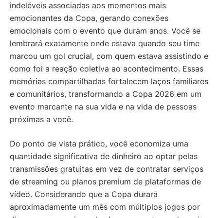
indeléveis associadas aos momentos mais
emocionantes da Copa, gerando conexões
emocionais com o evento que duram anos. Você se
lembrará exatamente onde estava quando seu time
marcou um gol crucial, com quem estava assistindo e
como foi a reação coletiva ao acontecimento. Essas
memórias compartilhadas fortalecem laços familiares
e comunitários, transformando a Copa 2026 em um
evento marcante na sua vida e na vida de pessoas
próximas a você.
Do ponto de vista prático, você economiza uma
quantidade significativa de dinheiro ao optar pelas
transmissões gratuitas em vez de contratar serviços
de streaming ou planos premium de plataformas de
vídeo. Considerando que a Copa durará
aproximadamente um mês com múltiplos jogos por