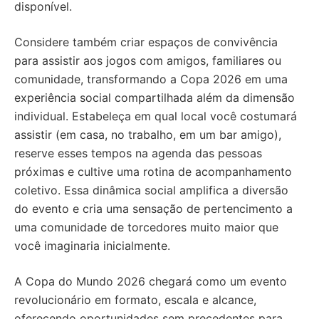
disponível.
Considere também criar espaços de convivência
para assistir aos jogos com amigos, familiares ou
comunidade, transformando a Copa 2026 em uma
experiência social compartilhada além da dimensão
individual. Estabeleça em qual local você costumará
assistir (em casa, no trabalho, em um bar amigo),
reserve esses tempos na agenda das pessoas
próximas e cultive uma rotina de acompanhamento
coletivo. Essa dinâmica social amplifica a diversão
do evento e cria uma sensação de pertencimento a
uma comunidade de torcedores muito maior que
você imaginaria inicialmente.
A Copa do Mundo 2026 chegará como um evento
revolucionário em formato, escala e alcance,
oferecendo oportunidades sem precedentes para