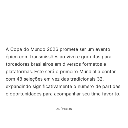
A Copa do Mundo 2026 promete ser um evento
épico com transmissões ao vivo e gratuitas para
torcedores brasileiros em diversos formatos e
plataformas. Este será o primeiro Mundial a contar
com 48 seleções em vez das tradicionais 32,
expandindo significativamente o número de partidas
e oportunidades para acompanhar seu time favorito.
ANÚNCIOS