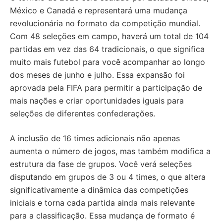
México e Canadá e representará uma mudança
revolucionária no formato da competição mundial.
Com 48 seleções em campo, haverá um total de 104
partidas em vez das 64 tradicionais, o que significa
muito mais futebol para você acompanhar ao longo
dos meses de junho e julho. Essa expansão foi
aprovada pela FIFA para permitir a participação de
mais nações e criar oportunidades iguais para
seleções de diferentes confederações.
A inclusão de 16 times adicionais não apenas
aumenta o número de jogos, mas também modifica a
estrutura da fase de grupos. Você verá seleções
disputando em grupos de 3 ou 4 times, o que altera
significativamente a dinâmica das competições
iniciais e torna cada partida ainda mais relevante
para a classificação. Essa mudança de formato é