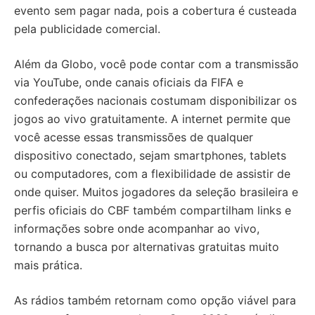
evento sem pagar nada, pois a cobertura é custeada
pela publicidade comercial.
Além da Globo, você pode contar com a transmissão
via YouTube, onde canais oficiais da FIFA e
confederações nacionais costumam disponibilizar os
jogos ao vivo gratuitamente. A internet permite que
você acesse essas transmissões de qualquer
dispositivo conectado, sejam smartphones, tablets
ou computadores, com a flexibilidade de assistir de
onde quiser. Muitos jogadores da seleção brasileira e
perfis oficiais do CBF também compartilham links e
informações sobre onde acompanhar ao vivo,
tornando a busca por alternativas gratuitas muito
mais prática.
As rádios também retornam como opção viável para