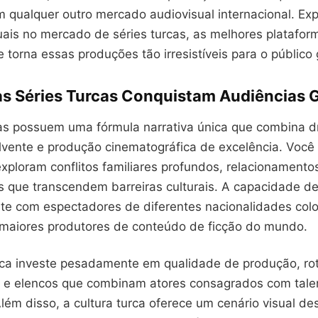
qualquer outro mercado audiovisual internacional. Ex
uais no mercado de séries turcas, as melhores platafor
ue torna essas produções tão irresistíveis para o público 
as Séries Turcas Conquistam Audiências 
cas possuem uma fórmula narrativa única que combina d
vente e produção cinematográfica de excelência. Você
exploram conflitos familiares profundos, relacionament
s que transcendem barreiras culturais. A capacidade d
e com espectadores de diferentes nacionalidades colo
aiores produtores de conteúdo de ficção do mundo.
urca investe pesadamente em qualidade de produção, ro
 e elencos que combinam atores consagrados com tale
lém disso, a cultura turca oferece um cenário visual d