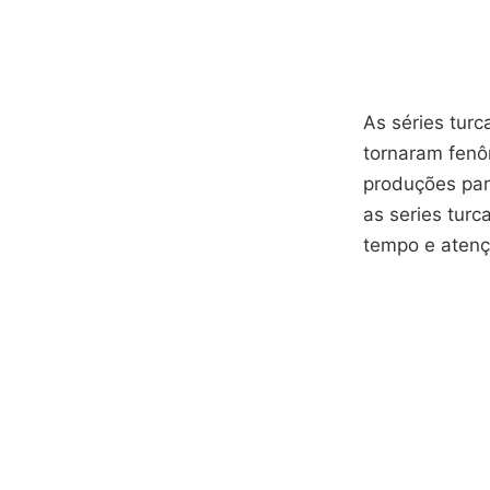
As séries tur
tornaram fenô
produções par
as series tur
tempo e atenç