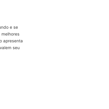
undo e se
s melhores
o apresenta
 valem seu