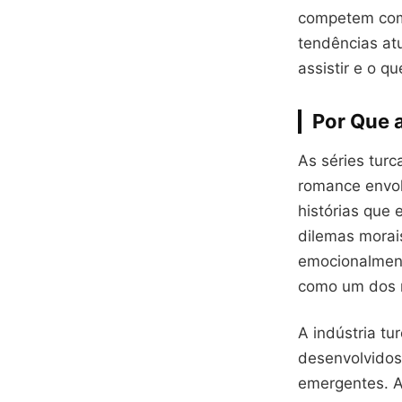
competem com 
tendências at
assistir e o q
Por Que 
As séries tur
romance envol
histórias que 
dilemas morai
emocionalment
como um dos m
A indústria t
desenvolvidos
emergentes. A