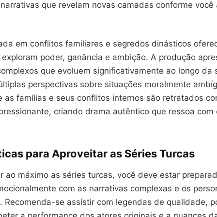
 narrativas que revelam novas camadas conforme você
da em conflitos familiares e segredos dinásticos ofere
e exploram poder, ganância e ambição. A produção apre
omplexos que evoluem significativamente ao longo da s
ltiplas perspectivas sobre situações moralmente ambí
 as famílias e seus conflitos internos são retratados c
mpressionante, criando drama autêntico que ressoa com
icas para Aproveitar as Séries Turcas
ar ao máximo as séries turcas, você deve estar prepara
mocionalmente com as narrativas complexas e os pers
. Recomenda-se assistir com legendas de qualidade, 
ter a performance dos atores originais e a nuances d