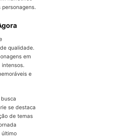
s personagens.
Agora
e
de qualidade.
sonagens em
 intensos.
 memoráveis e
 busca
rie se destaca
ação de temas
jornada
 último