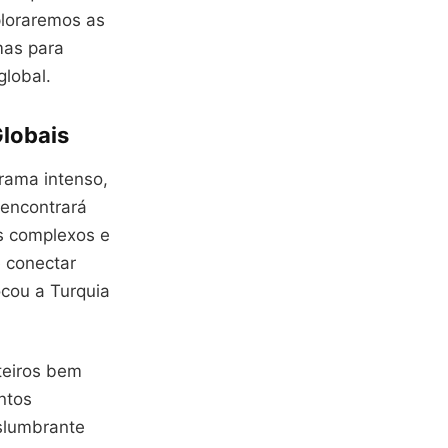
ploraremos as
mas para
global.
Globais
rama intenso,
 encontrará
os complexos e
e conectar
cou a Turquia
teiros bem
ntos
eslumbrante