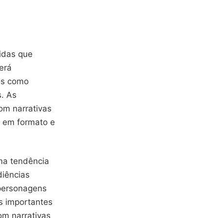
idas que
erá
os como
s. As
om narrativas
o em formato e
ma tendência
diências
personagens
s importantes
om narrativas