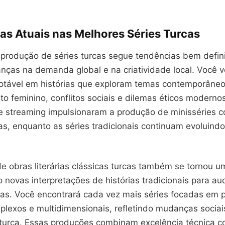
as Atuais nas Melhores Séries Turcas
 produção de séries turcas segue tendências bem defin
nças na demanda global e na criatividade local. Você v
otável em histórias que exploram temas contemporâne
 feminino, conflitos sociais e dilemas éticos moderno
e streaming impulsionaram a produção de minisséries c
s, enquanto as séries tradicionais continuam evoluind
e obras literárias clássicas turcas também se tornou u
o novas interpretações de histórias tradicionais para au
s. Você encontrará cada vez mais séries focadas em 
plexos e multidimensionais, refletindo mudanças sociai
turca. Essas produções combinam excelência técnica c