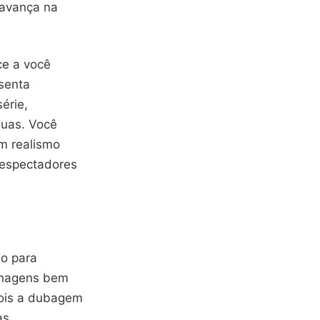
 avança na
ce a você
senta
érie,
guas. Você
om realismo
 espectadores
do para
onagens bem
pois a dubagem
as