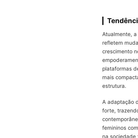
Tendênci
Atualmente, a
refletem muda
crescimento n
empoderamento
plataformas d
mais compacta
estrutura.
A adaptação d
forte, trazend
contemporânea
femininos com
na sociedade 