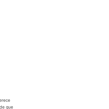
ferece
ade que