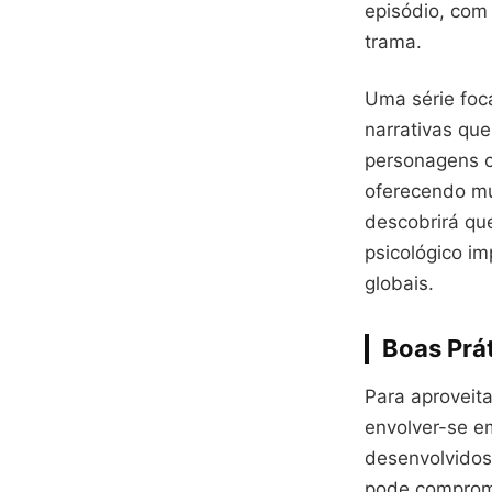
episódio, com
trama.
Uma série foca
narrativas qu
personagens c
oferecendo mú
descobrirá que
psicológico i
globais.
Boas Prát
Para aproveit
envolver-se e
desenvolvidos
pode comprome