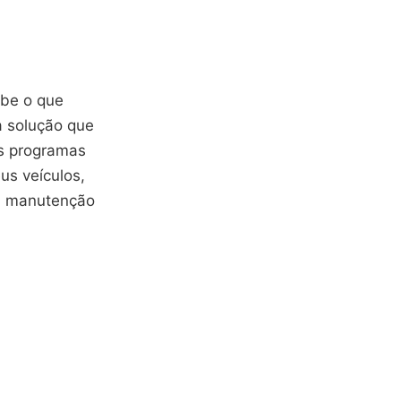
abe o que
 a solução que
es programas
us veículos,
m manutenção