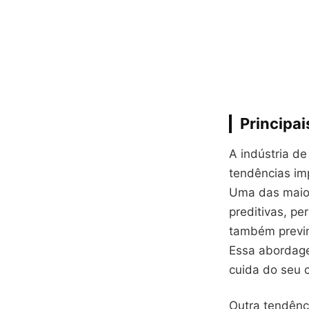
Principa
A indústria de
tendências im
Uma das maiore
preditivas, pe
também previn
Essa abordag
cuida do seu c
Outra tendênci