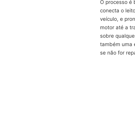
O processo é b
conecta o lei
veículo, e pro
motor até a t
sobre qualque
também uma ex
se não for rep