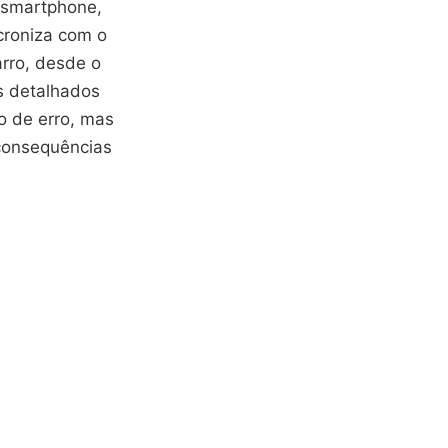
u smartphone,
croniza com o
arro, desde o
s detalhados
o de erro, mas
 consequências