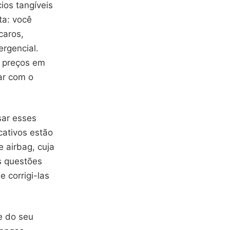
ios tangíveis
ta: você
caros,
rgencial.
s preços em
ar com o
sar esses
cativos estão
 airbag, cuja
as questões
e corrigi-las
e do seu