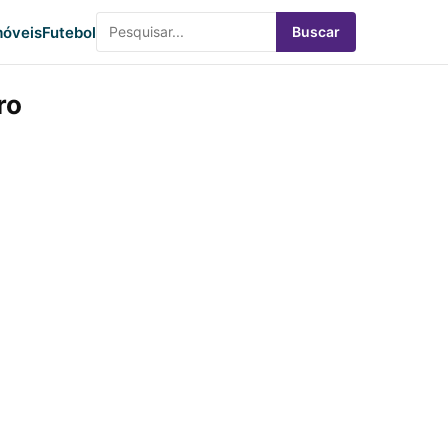
óveis
Futebol
Buscar
ro