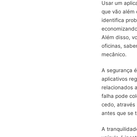
Usar um aplica
que vão além 
identifica pr
economizando 
Além disso, v
oficinas, sab
mecânico.
A segurança é 
aplicativos re
relacionados a
falha pode col
cedo, através 
antes que se 
A tranquilida