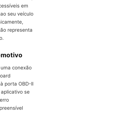
cessíveis em
ao seu veículo
nicamente,
ão representa
o.
omotivo
de uma conexão
Board
à porta OBD-II
aplicativo se
erro
preensível