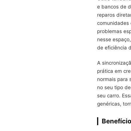
e bancos de d
reparos diret
comunidades d
problemas esp
nesse espaço,
de eficiência 
A sincronizaç
prática em cr
normais para 
no seu tipo d
seu carro. Es
genéricas, tor
Benefício