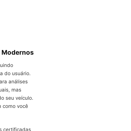
s Modernos
guindo
a do usuário.
ara análises
uais, mas
o seu veículo.
m como você
 certificadas