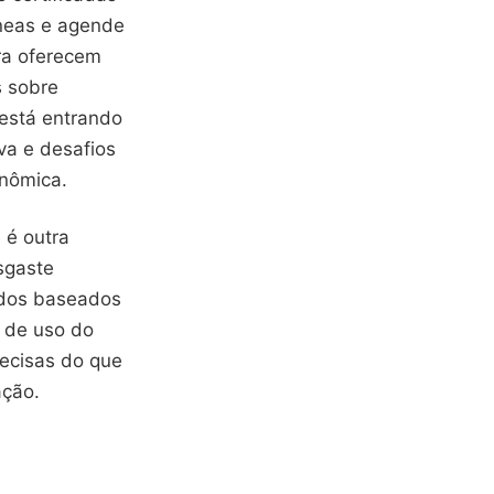
âneas e agende
ora oferecem
s sobre
está entrando
a e desafios
onômica.
 é outra
sgaste
ados baseados
 de uso do
ecisas do que
ação.