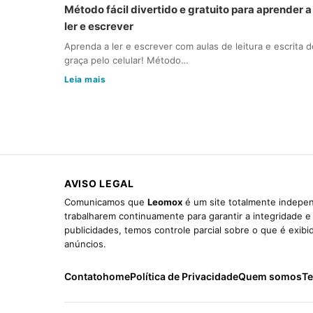
Método fácil divertido e gratuito para aprender a
ler e escrever
Aprenda a ler e escrever com aulas de leitura e escrita d
graça pelo celular! Método…
Leia mais
AVISO LEGAL
Comunicamos que
Leomox
é um site totalmente indepen
trabalharem continuamente para garantir a integridade 
publicidades, temos controle parcial sobre o que é exib
anúncios.
Contato
home
Política de Privacidade
Quem somos
Te